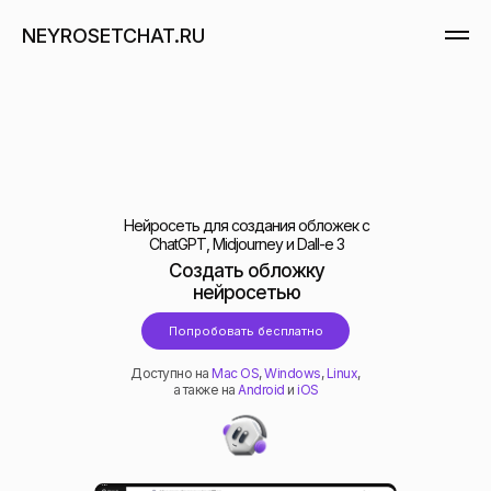
NEYROSETCHAT.RU
Нейросеть для создания обложек с
ChatGPT, Midjourney и Dall-e 3
Создать обложку
нейросетью
Попробовать бесплатно
Доступно на
Mac OS
,
Windows
,
Linux
,
а также на
Android
и
iOS