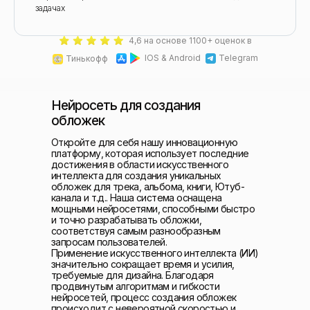
задачах
4,6 на основе 1100+ оценок в
IOS & Android
Telegram
Тинькофф
Нейросеть для создания
обложек
Откройте для себя нашу инновационную
платформу, которая использует последние
достижения в области искусственного
интеллекта для создания уникальных
обложек для трека, альбома, книги, Ютуб-
канала и т.д.. Наша система оснащена
мощными нейросетями, способными быстро
и точно разрабатывать обложки,
соответствуя самым разнообразным
запросам пользователей.
Применение искусственного интеллекта (ИИ)
значительно сокращает время и усилия,
требуемые для дизайна. Благодаря
продвинутым алгоритмам и гибкости
нейросетей, процесс создания обложек
происходит с невероятной скоростью и